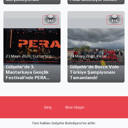
Erdi!
642
410
23 Mayıs 2026, Cumartesi
24 Mayıs 2026, Pazar
Gülşehir'de 3.
Gülşehir’de Bocce Volo
Mantarkaya Gençlik
Türkiye Şampiyonası
Festivali’nde PERA
Tamamlandı!
Rüzgarı!
Giriş
Bize Ulaşın
Tüm hakları Gülşehir Belediyesi'ne aittir.