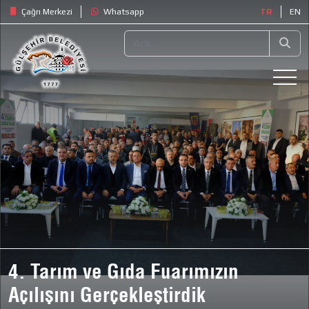
Çağrı Merkezi
Whatsapp
TR
EN
4. Tarım ve Gıda Fuarımızın
Açılışını Gerçekleştirdik