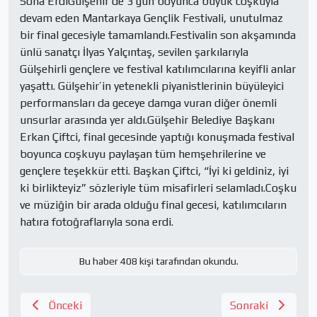
Sona ErdiGülşehir’de 3 gün boyunca büyük coşkuyla 
devam eden Mantarkaya Gençlik Festivali, unutulmaz 
bir final gecesiyle tamamlandı.Festivalin son akşamında 
ünlü sanatçı İlyas Yalçıntaş, sevilen şarkılarıyla 
Gülşehirli gençlere ve festival katılımcılarına keyifli anlar 
yaşattı. Gülşehir’in yetenekli piyanistlerinin büyüleyici 
performansları da geceye damga vuran diğer önemli 
unsurlar arasında yer aldı.Gülşehir Belediye Başkanı 
Erkan Çiftci, final gecesinde yaptığı konuşmada festival 
boyunca coşkuyu paylaşan tüm hemşehrilerine ve 
gençlere teşekkür etti. Başkan Çiftci, “İyi ki geldiniz, iyi 
ki birlikteyiz” sözleriyle tüm misafirleri selamladı.Coşku 
ve müziğin bir arada olduğu final gecesi, katılımcıların 
hatıra fotoğraflarıyla sona erdi.
Bu haber 408 kişi tarafından okundu.
Önceki
Sonraki