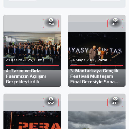
754
408
21 Kasım 2025, Cuma
24 Mayıs 2026, Pazar
4. Tarım ve Gıda
3. Mantarkaya Gençlik
Fuarımızın Açılışını
Festivali Muhteşem
Gerçekleştirdik
Final Gecesiyle Sona
Erdi!
652
418