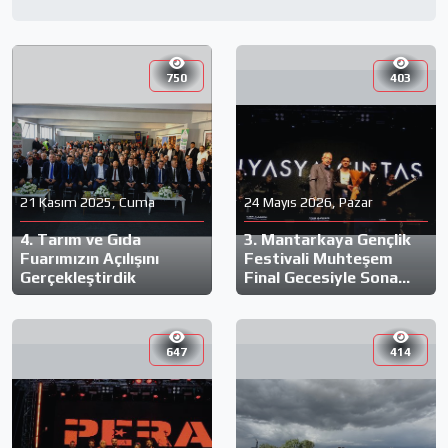
750
403
21 Kasım 2025, Cuma
24 Mayıs 2026, Pazar
4. Tarım ve Gıda
3. Mantarkaya Gençlik
Fuarımızın Açılışını
Festivali Muhteşem
Gerçekleştirdik
Final Gecesiyle Sona
Erdi!
647
414