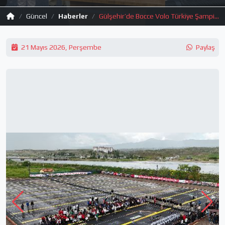
Güncel
Haberler
Gülşehir’de Bocce Volo Türkiye Şampiyonası Başladı
21 Mayıs 2026, Perşembe
Paylaş