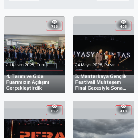
756
408
21 Kasım 2025, Cuma
24 Mayıs 2026, Pazar
4. Tarım ve Gıda
3. Mantarkaya Gençlik
Fuarımızın Açılışını
Festivali Muhteşem
Gerçekleştirdik
Final Gecesiyle Sona
Erdi!
652
418